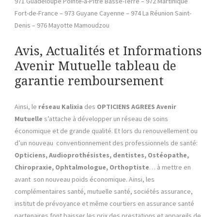
971 Guadeloupe Pointe-à-Pitre Basse-Terre – 972 Martinique
Fort-de-France – 973 Guyane Cayenne – 974 La Réunion Saint-
Denis – 976 Mayotte Mamoudzou
Avis, Actualités et Informations
Avenir Mutuelle tableau de
garantie remboursement
Ainsi, le
réseau Kalixia
des
OPTICIENS AGREES Avenir
Mutuelle
s’attache à développer un réseau de soins
économique et de grande qualité. Et lors du renouvellement ou
d’un nouveau conventionnement des professionnels de santé:
Opticiens, Audioprothésistes, dentistes, Ostéopathe,
Chiropraxie, Ophtalmologue, Orthoptiste
… à mettre en
avant son nouveau poids économique. Ainsi, les
complémentaires santé, mutuelle santé, sociétés assurance,
institut de prévoyance et même courtiers en assurance santé
partenaires font baisser les prix des prestations et appareils de