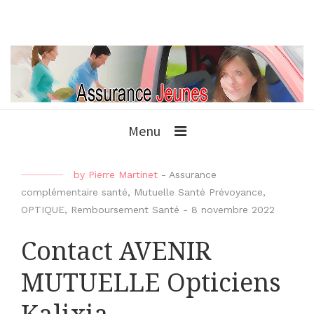
Menu
by
Pierre Martinet
-
Assurance
complémentaire santé
,
Mutuelle Santé Prévoyance
,
OPTIQUE
,
Remboursement Santé
-
8 novembre 2022
Contact AVENIR
MUTUELLE Opticiens