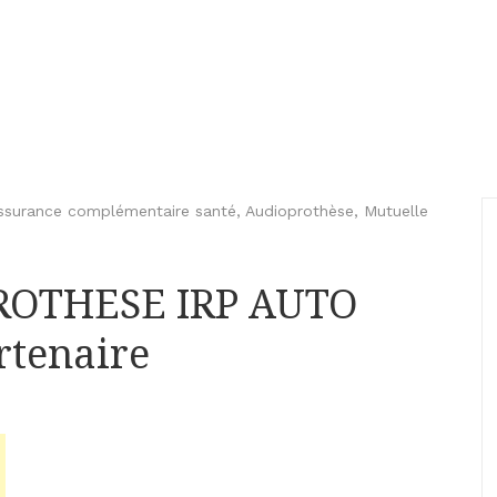
ssurance complémentaire santé
,
Audioprothèse
,
Mutuelle
PROTHESE IRP AUTO
rtenaire