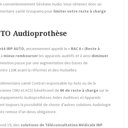
 un conventionnement Sévéane Audio. Vous obtenez donc un
mentaire santé Groupama pour
limiter votre reste à charge
UTO Audioprothèse
nté
IRP AUTO
, anciennement appelé le
« RAC 0 »
(
Reste à
e à
mieux rembourser
les appareils auditifs et à ainsi
diminuer
 diminution passe par une augmentation des bases de
ntre 120€ avant la réforme) et des mutuelles.
mplémentaire santé Contrat responsable Irp Auto ou de la
cienne CMU et ACS) bénéficient de
0€ de reste à charge
sur le
 équipements Audioprothèses Aides Auditives et Appareils
ont toujours la possibilité de choisir d’autres solutions Audiologie
rès remise d’un devis obligatoire.
ovid 19, des
solutions de Téléconsultation Médicale
IRP