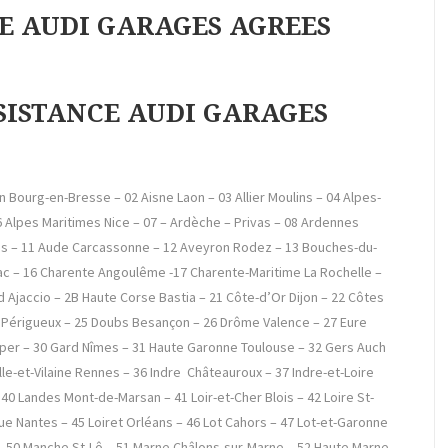
NCE AUDI GARAGES AGREES
SSISTANCE AUDI GARAGES
in Bourg-en-Bresse – 02 Aisne Laon – 03 Allier Moulins – 04 Alpes-
Alpes Maritimes Nice – 07 – Ardèche – Privas – 08 Ardennes
yes – 11 Aude Carcassonne – 12 Aveyron Rodez – 13 Bouches-du-
lac – 16 Charente Angoulême -17 Charente-Maritime La Rochelle –
 Ajaccio – 2B Haute Corse Bastia – 21 Côte-d’Or Dijon – 22 Côtes
 Périgueux – 25 Doubs Besançon – 26 Drôme Valence – 27 Eure
imper – 30 Gard Nîmes – 31 Haute Garonne Toulouse – 32 Gers Auch
lle-et-Vilaine Rennes – 36 Indre Châteauroux – 37 Indre-et-Loire
 40 Landes Mont-de-Marsan – 41 Loir-et-Cher Blois – 42 Loire St-
ique Nantes – 45 Loiret Orléans – 46 Lot Cahors – 47 Lot-et-Garonne
– 50 Manche St-Lô – 51 Marne Châlons-sur-Marne – 52 Haute Marne