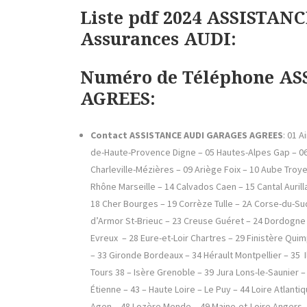
Liste pdf 2024 ASSISTA
Assurances AUDI:
Numéro de Téléphone A
AGREES:
Contact
ASSISTANCE AUDI GARAGES AGREES
: 01 A
de-Haute-Provence Digne – 05 Hautes-Alpes Gap – 06 
Charleville-Mézières – 09 Ariège Foix – 10 Aube Tro
Rhône Marseille – 14 Calvados Caen – 15 Cantal Auril
18 Cher Bourges – 19 Corrèze Tulle – 2A Corse-du-Sud
d’Armor St-Brieuc – 23 Creuse Guéret – 24 Dordogne
Evreux – 28 Eure-et-Loir Chartres – 29 Finistère Qu
– 33 Gironde Bordeaux – 34 Hérault Montpellier – 35 I
Tours 38 – Isère Grenoble – 39 Jura Lons-le-Saunier –
Étienne – 43 – Haute Loire – Le Puy – 44 Loire Atlant
Agen – 48 Lozère Mende – 49 Maine-et-Loire Angers 