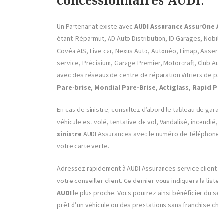
concessionnaires AUDI
:
Un Partenariat existe avec
AUDI Assurance AssurOne A
étant:
Réparmut, AD Auto Distribution, ID Garages, Nobil
Covéa AIS, Five car, Nexus Auto, Autonéo, Fimap, Asser
service, Précisium, Garage Premier, Motorcraft, Club A
avec des réseaux de centre de réparation Vitriers de p
Pare-brise
,
Mondial Pare-Brise
,
Actiglass
,
Rapid P
En cas de sinistre, consultez d’abord le tableau de ga
véhicule est volé, tentative de vol, Vandalisé, incendi
sinistre
AUDI Assurances avec le numéro de Téléphone f
votre carte verte.
Adressez rapidement à AUDI Assurances service client 
votre conseiller client. Ce dernier vous indiquera la lis
AUDI
le plus proche. Vous pourrez ainsi bénéficier du
prêt d’un véhicule ou des prestations sans franchise