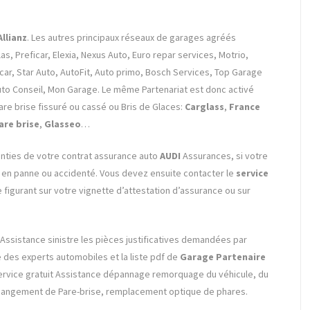
llianz
. Les autres principaux réseaux de garages agréés
as, Preficar, Elexia, Nexus Auto, Euro repar services, Motrio,
car, Star Auto, AutoFit, Auto primo, Bosch Services, Top Garage
uto Conseil, Mon Garage. Le même Partenariat est donc activé
are brise fissuré ou cassé ou Bris de Glaces:
Carglass
,
France
are brise
,
Glasseo
…
ranties de votre contrat assurance auto
AUDI
Assurances, si votre
é, en panne ou accidenté. Vous devez ensuite contacter le
service
igurant sur votre vignette d’attestation d’assurance ou sur
Assistance sinistre les pièces justificatives demandées par
te des experts automobiles et la liste pdf de
Garage Partenaire
 service gratuit Assistance dépannage remorquage du véhicule, du
 changement de Pare-brise, remplacement optique de phares.