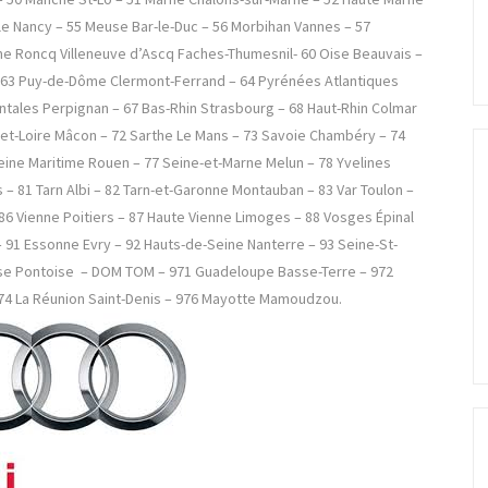
e Nancy – 55 Meuse Bar-le-Duc – 56 Morbihan Vannes – 57
me Roncq Villeneuve d’Ascq Faches-Thumesnil- 60 Oise Beauvais –
s- 63 Puy-de-Dôme Clermont-Ferrand – 64 Pyrénées Atlantiques
tales Perpignan – 67 Bas-Rhin Strasbourg – 68 Haut-Rhin Colmar
-et-Loire Mâcon – 72 Sarthe Le Mans – 73 Savoie Chambéry – 74
Seine Maritime Rouen – 77 Seine-et-Marne Melun – 78 Yvelines
– 81 Tarn Albi – 82 Tarn-et-Garonne Montauban – 83 Var Toulon –
86 Vienne Poitiers – 87 Haute Vienne Limoges – 88 Vosges Épinal
 – 91 Essonne Evry – 92 Hauts-de-Seine Nanterre – 93 Seine-St-
’Oise Pontoise – DOM TOM – 971 Guadeloupe Basse-Terre – 972
74 La Réunion Saint-Denis – 976 Mayotte Mamoudzou.