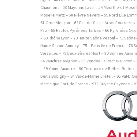
Chaumont – 53 Mayenne Laval – 54 Meurthe-et-Mosell
Moselle Metz – 58 Nièvre Nevers – 59 Nord Lille Lom
61 Orne Alençon – 62 Pas-de-Calais Arras Courriere
Pau – 65 Hautes Pyrénées Tarbes – 66 Pyrénées Orien
– 69 Rhône Lyon – 70 Haute Saône Vesoul – 71 Saône
Haute Savoie Annecy – 75 – Paris Ile de France – 76 
Versailles – 79 Deux-Sèvres Niort – 80 Somme Amiens 
84 Vaucluse Avignon – 85 Vendée La Roche-sur-Yon – 
– 89 Yonne Auxerre – 90 Territoire de Belfort Belfort
Denis Bobigny – 94 Val-de-Marne Créteil – 95 Val-D
Martinique Fort-de-France – 973 Guyane Cayenne – 9