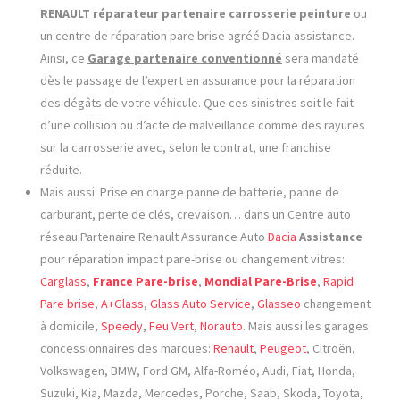
RENAULT
réparateur partenaire
carrosserie
peinture
ou
un centre de réparation pare brise agréé Dacia assistance.
Ainsi, ce
Garage partenaire conventionné
sera mandaté
dès le passage de l’expert en assurance pour la réparation
des dégâts de votre véhicule. Que ces sinistres soit le fait
d’une collision ou d’acte de malveillance comme des rayures
sur la carrosserie avec, selon le contrat, une franchise
réduite.
Mais aussi: Prise en charge panne de batterie, panne de
carburant, perte de clés, crevaison… dans un Centre auto
réseau Partenaire Renault Assurance Auto
Dacia
Assistance
pour réparation impact pare-brise ou changement vitres:
Carglass
,
France Pare-brise
,
Mondial Pare-Brise
,
Rapid
Pare brise
,
A+Glass
,
Glass Auto Service
,
Glasseo
changement
à domicile,
Speedy
,
Feu Vert
,
Norauto
. Mais aussi les garages
concessionnaires des marques:
Renault
,
Peugeot
, Citroën,
Volkswagen, BMW, Ford GM, Alfa-Roméo, Audi, Fiat, Honda,
Suzuki, Kia, Mazda, Mercedes, Porche, Saab, Skoda, Toyota,