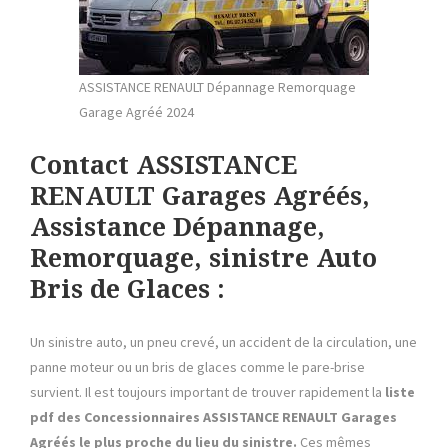
ASSISTANCE RENAULT Dépannage Remorquage
Garage Agréé 2024
Contact ASSISTANCE
RENAULT Garages Agréés,
Assistance Dépannage,
Remorquage, sinistre Auto
Bris de Glaces :
Un sinistre auto, un pneu crevé, un accident de la circulation, une
panne moteur ou un bris de glaces comme le pare-brise
survient. Il est toujours important de trouver rapidement la
liste
pdf des Concessionnaires ASSISTANCE RENAULT Garages
Agréés le plus proche du lieu du sinistre.
Ces mêmes