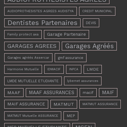
AUDIOPROTHESISTES AGREES AUDISTYA
CREDIT MUNICIPAL
Dentistes Partenaires
DEVIS
Garage Partenaire
Family protect axa
Garages Agréés
GARAGES AGREES
Garages agréés Assercar
gmf assurance
LMDE
Harmonie Mutuelle
IDMACIF
INPCA
LMDE MUTUELLE ETUDIANTE
lybernet assurances
MAAF ASSURANCES
MAIF
MAAF
macif
MAIF ASSURANCE
MATMUT
MATMUT ASSURANCE
MEP
MATMUT Mutuelle ASSURANCE