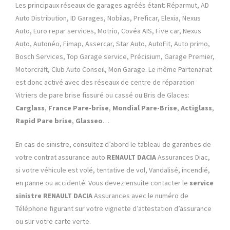
Les principaux réseaux de garages agréés étant:
Réparmut, AD
Auto Distribution, ID Garages, Nobilas, Preficar, Elexia, Nexus
Auto, Euro repar services, Motrio, Covéa AIS, Five car, Nexus
Auto, Autonéo, Fimap, Assercar, Star Auto, AutoFit, Auto primo,
Bosch Services, Top Garage service, Précisium, Garage Premier,
Motorcraft, Club Auto Conseil, Mon Garage. Le même Partenariat
est donc activé avec des réseaux de centre de réparation
Vitriers de pare brise fissuré ou cassé ou Bris de Glaces:
Carglass
,
France Pare-brise
,
Mondial Pare-Brise
,
Actiglass
,
Rapid Pare brise
,
Glasseo
…
En cas de sinistre, consultez d’abord le tableau de garanties de
votre contrat assurance auto
RENAULT
DACIA
Assurances Diac,
si votre véhicule est volé, tentative de vol, Vandalisé, incendié,
en panne ou accidenté. Vous devez ensuite contacter le
service
sinistre RENAULT
DACIA
Assurances avec le numéro de
Téléphone figurant sur votre vignette d’attestation d’assurance
ou sur votre carte verte.