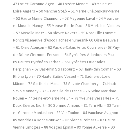
47 Lot-et-Garonne Agen – 48 Lozère Mende – 49 Maine-et-
Loire Angers – 50 Manche St-Lô – 51 Marne Châlons-sur-Marne
– 52 Haute Marne Chaumont – 53 Mayenne Laval – 54 Meurthe-
et-Moselle Nancy – 55 Meuse Bar-le-Duc – 56 Morbihan Vannes
– 57 Moselle Metz – 58 Nièvre Nevers – 59 Nord Lille Lomme
Roncq Villeneuve d’Ascq Faches-Thumesnil- 60 Oise Beauvais
– 61 Orne Alençon – 62 Pas-de-Calais Arras Courrieres- 63 Puy-
de-Dôme Clermont-Ferrand – 64 Pyrénées Atlantiques Pau –
65 Hautes Pyrénées Tarbes – 66 Pyrénées Orientales
Perpignan – 67 Bas-Rhin Strasbourg – 68 Haut-Rhin Colmar – 69
Rhône Lyon – 70 Haute Saône Vesoul – 71 Saône-et-Loire
Mâcon – 72 Sarthe Le Mans – 73 Savoie Chambéry – 74 Haute
Savoie Annecy – 75 – Paris Ile de France – 76 Seine Maritime
Rouen – 77 Seine-et-Marne Melun – 78 Yvelines Versailles – 79
Deux-Sèvres Niort – 80 Somme Amiens – 81 Tarn Albi – 82 Tarn-
et-Garonne Montauban – 83 Var Toulon – 84 Vaucluse Avignon –
85 Vendée La Roche-sur-Yon – 86 Vienne Poitiers – 87 Haute
Vienne Limoges – 88 Vosges Épinal – 89 Yonne Auxerre – 90