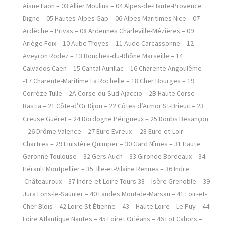
Aisne Laon – 03 Allier Moulins – 04 Alpes-de-Haute-Provence
Digne – 05 Hautes-Alpes Gap – 06 Alpes Maritimes Nice – 07 –
Ardèche – Privas – 08 Ardennes Charleville-Mézières – 09
Ariège Foix – 10 Aube Troyes – 11 Aude Carcassonne – 12
Aveyron Rodez – 13 Bouches-du-Rhône Marseille – 14
Calvados Caen – 15 Cantal Aurillac – 16 Charente Angoulême
-17 Charente-Maritime La Rochelle – 18 Cher Bourges – 19
Corrèze Tulle – 2A Corse-du-Sud Ajaccio – 2B Haute Corse
Bastia – 21 Côte-d’Or Dijon – 22 Côtes d’Armor St-Brieuc – 23
Creuse Guéret – 24 Dordogne Périgueux – 25 Doubs Besançon
– 26 Drôme Valence – 27 Eure Evreux – 28 Eure-et-Loir
Chartres – 29 Finistère Quimper – 30 Gard Nîmes – 31 Haute
Garonne Toulouse – 32 Gers Auch – 33 Gironde Bordeaux – 34
Hérault Montpellier – 35 Ille-et-Vilaine Rennes – 36 Indre
Châteauroux – 37 Indre-et-Loire Tours 38 – Isère Grenoble – 39
Jura Lons-le-Saunier – 40 Landes Mont-de-Marsan – 41 Loir-et-
Cher Blois – 42 Loire St-Étienne – 43 – Haute Loire – Le Puy – 44
Loire Atlantique Nantes – 45 Loiret Orléans – 46 Lot Cahors –