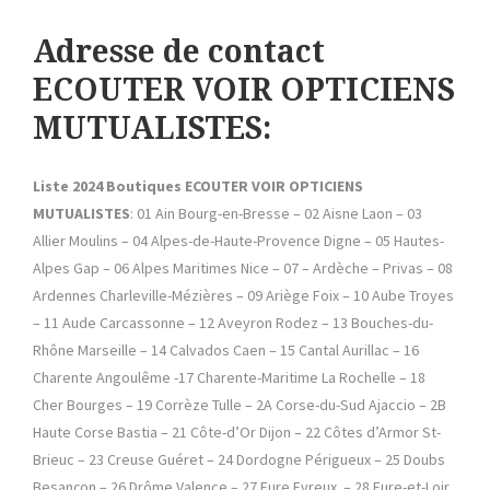
Adresse de contact
ECOUTER VOIR OPTICIENS
MUTUALISTES:
Liste 2024 Boutiques ECOUTER VOIR OPTICIENS
MUTUALISTES
: 01 Ain Bourg-en-Bresse – 02 Aisne Laon – 03
Allier Moulins – 04 Alpes-de-Haute-Provence Digne – 05 Hautes-
Alpes Gap – 06 Alpes Maritimes Nice – 07 – Ardèche – Privas – 08
Ardennes Charleville-Mézières – 09 Ariège Foix – 10 Aube Troyes
– 11 Aude Carcassonne – 12 Aveyron Rodez – 13 Bouches-du-
Rhône Marseille – 14 Calvados Caen – 15 Cantal Aurillac – 16
Charente Angoulême -17 Charente-Maritime La Rochelle – 18
Cher Bourges – 19 Corrèze Tulle – 2A Corse-du-Sud Ajaccio – 2B
Haute Corse Bastia – 21 Côte-d’Or Dijon – 22 Côtes d’Armor St-
Brieuc – 23 Creuse Guéret – 24 Dordogne Périgueux – 25 Doubs
Besançon – 26 Drôme Valence – 27 Eure Evreux – 28 Eure-et-Loir