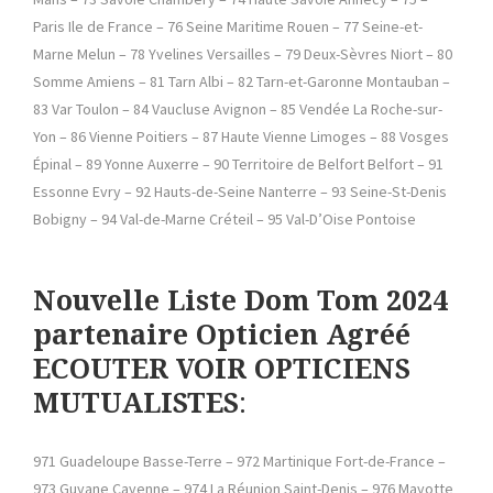
Paris Ile de France – 76 Seine Maritime Rouen – 77 Seine-et-
Marne Melun – 78 Yvelines Versailles – 79 Deux-Sèvres Niort – 80
Somme Amiens – 81 Tarn Albi – 82 Tarn-et-Garonne Montauban –
83 Var Toulon – 84 Vaucluse Avignon – 85 Vendée La Roche-sur-
Yon – 86 Vienne Poitiers – 87 Haute Vienne Limoges – 88 Vosges
Épinal – 89 Yonne Auxerre – 90 Territoire de Belfort Belfort – 91
Essonne Evry – 92 Hauts-de-Seine Nanterre – 93 Seine-St-Denis
Bobigny – 94 Val-de-Marne Créteil – 95 Val-D’Oise Pontoise
Nouvelle
Liste Dom Tom 2024
partenaire Opticien Agréé
ECOUTER VOIR OPTICIENS
MUTUALISTES
:
971 Guadeloupe Basse-Terre – 972 Martinique Fort-de-France –
973 Guyane Cayenne – 974 La Réunion Saint-Denis – 976 Mayotte