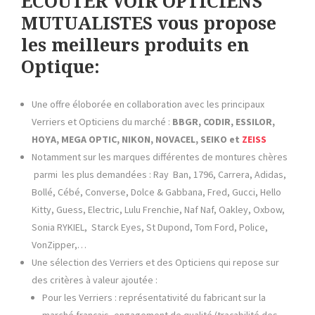
ECOUTER VOIR OPTICIENS
MUTUALISTES vous propose
les meilleurs produits en
Optique:
Une offre éloborée en collaboration avec les principaux
Verriers et Opticiens du marché :
BBGR, CODIR, ESSILOR,
HOYA, MEGA OPTIC, NIKON, NOVACEL, SEIKO et
ZEIS
S
Notamment sur les marques différentes de montures chères
parmi les plus demandées : Ray Ban, 1796, Carrera, Adidas,
Bollé, Cébé, Converse, Dolce & Gabbana, Fred, Gucci, Hello
Kitty, Guess, Electric, Lulu Frenchie, Naf Naf, Oakley, Oxbow,
Sonia RYKIEL, Starck Eyes, St Dupond, Tom Ford, Police,
VonZipper,…
Une sélection des Verriers et des Opticiens qui repose sur
des critères à valeur ajoutée :
Pour les Verriers : représentativité du fabricant sur la