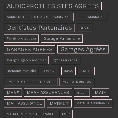
AUDIOPROTHESISTES AGREES
AUDIOPROTHESISTES AGREES AUDISTYA
CREDIT MUNICIPAL
Dentistes Partenaires
DEVIS
Garage Partenaire
Family protect axa
Garages Agréés
GARAGES AGREES
Garages agréés Assercar
gmf assurance
LMDE
Harmonie Mutuelle
IDMACIF
INPCA
LMDE MUTUELLE ETUDIANTE
lybernet assurances
MAAF ASSURANCES
MAIF
MAAF
macif
MAIF ASSURANCE
MATMUT
MATMUT ASSURANCE
MEP
MATMUT Mutuelle ASSURANCE