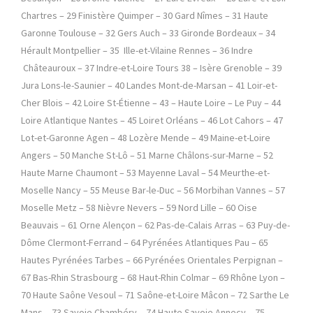
Chartres – 29 Finistère Quimper – 30 Gard Nîmes – 31 Haute
Garonne Toulouse – 32 Gers Auch – 33 Gironde Bordeaux – 34
Hérault Montpellier – 35 Ille-et-Vilaine Rennes – 36 Indre
Châteauroux – 37 Indre-et-Loire Tours 38 – Isère Grenoble – 39
Jura Lons-le-Saunier – 40 Landes Mont-de-Marsan – 41 Loir-et-
Cher Blois – 42 Loire St-Étienne – 43 – Haute Loire – Le Puy – 44
Loire Atlantique Nantes – 45 Loiret Orléans – 46 Lot Cahors – 47
Lot-et-Garonne Agen – 48 Lozère Mende – 49 Maine-et-Loire
Angers – 50 Manche St-Lô – 51 Marne Châlons-sur-Marne – 52
Haute Marne Chaumont – 53 Mayenne Laval – 54 Meurthe-et-
Moselle Nancy – 55 Meuse Bar-le-Duc – 56 Morbihan Vannes – 57
Moselle Metz – 58 Nièvre Nevers – 59 Nord Lille – 60 Oise
Beauvais – 61 Orne Alençon – 62 Pas-de-Calais Arras – 63 Puy-de-
Dôme Clermont-Ferrand – 64 Pyrénées Atlantiques Pau – 65
Hautes Pyrénées Tarbes – 66 Pyrénées Orientales Perpignan –
67 Bas-Rhin Strasbourg – 68 Haut-Rhin Colmar – 69 Rhône Lyon –
70 Haute Saône Vesoul – 71 Saône-et-Loire Mâcon – 72 Sarthe Le
Mans – 73 Savoie Chambéry – 74 Haute Savoie Annecy – 75 –