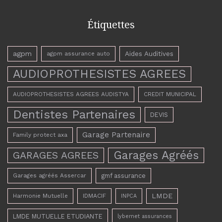
Étiquettes
agpm
Aides Auditives
agpm assurance auto
AUDIOPROTHESISTES AGREES
AUDIOPROTHESISTES AGREES AUDISTYA
CREDIT MUNICIPAL
Dentistes Partenaires
DEVIS
Garage Partenaire
Family protect axa
Garages Agréés
GARAGES AGREES
Garages agréés Assercar
gmf assurance
LMDE
Harmonie Mutuelle
IDMACIF
INPCA
LMDE MUTUELLE ETUDIANTE
lybernet assurances