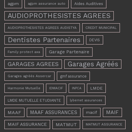
agpm
Aides Auditives
agpm assurance auto
AUDIOPROTHESISTES AGREES
AUDIOPROTHESISTES AGREES AUDISTYA
CREDIT MUNICIPAL
Dentistes Partenaires
DEVIS
Garage Partenaire
Family protect axa
Garages Agréés
GARAGES AGREES
Garages agréés Assercar
gmf assurance
LMDE
Harmonie Mutuelle
IDMACIF
INPCA
LMDE MUTUELLE ETUDIANTE
lybernet assurances
MAAF ASSURANCES
MAIF
MAAF
macif
MAIF ASSURANCE
MATMUT
MATMUT ASSURANCE