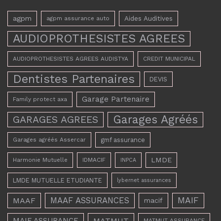
agpm
Aides Auditives
agpm assurance auto
AUDIOPROTHESISTES AGREES
AUDIOPROTHESISTES AGREES AUDISTYA
CREDIT MUNICIPAL
Dentistes Partenaires
DEVIS
Garage Partenaire
Family protect axa
Garages Agréés
GARAGES AGREES
Garages agréés Assercar
gmf assurance
LMDE
Harmonie Mutuelle
IDMACIF
INPCA
LMDE MUTUELLE ETUDIANTE
lybernet assurances
MAAF ASSURANCES
MAIF
MAAF
macif
MAIF ASSURANCE
MATMUT
MATMUT ASSURANCE