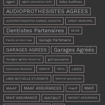
agpm
Aides Auditives
agpm assurance auto
AUDIOPROTHESISTES AGREES
AUDIOPROTHESISTES AGREES AUDISTYA
CREDIT MUNICIPAL
Dentistes Partenaires
DEVIS
Garage Partenaire
Family protect axa
Garages Agréés
GARAGES AGREES
Garages agréés Assercar
gmf assurance
LMDE
Harmonie Mutuelle
IDMACIF
INPCA
LMDE MUTUELLE ETUDIANTE
lybernet assurances
MAAF ASSURANCES
MAIF
MAAF
macif
MAIF ASSURANCE
MATMUT
MATMUT ASSURANCE