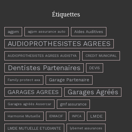
Étiquettes
agpm
Aides Auditives
agpm assurance auto
AUDIOPROTHESISTES AGREES
AUDIOPROTHESISTES AGREES AUDISTYA
CREDIT MUNICIPAL
Dentistes Partenaires
DEVIS
Garage Partenaire
Family protect axa
Garages Agréés
GARAGES AGREES
Garages agréés Assercar
gmf assurance
LMDE
Harmonie Mutuelle
IDMACIF
INPCA
LMDE MUTUELLE ETUDIANTE
lybernet assurances